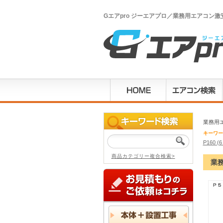
Gエアpro ジーエアプロ／業務用エアコン
業務用エ
キーワー
P160 (
商品カテゴリー複合検索>
業