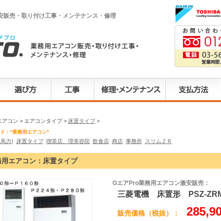
激安販売・取り付け工事・メンテナンス・修理
アコン > エアコンタイプ >
床置タイプ
>
ド："業務用エアコン"
6 馬力)
床置タイプ
喫茶店、理美容院
飲食店
商店
事務所
スリムＺＲ
務用エアコン：床置タイプ
GエアPro業務用エアコン激安販売：
三菱電機 床置形 PSZ-ZRMP1
285,9
販売価格（税抜）：