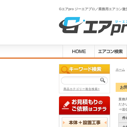
Gエアpro ジーエアプロ／業務用エアコン
ホーム
お
商品カテゴリー複合検索>
業務
ださ
⇒送
件