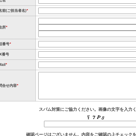
社名
名前(ご担当者名)
*
住所
*
話番号
*
AX番号
ail
*
問合せ内容
*
スパム対策にご協力ください。画像の文字を入力
確認ページはございません。内容をご確認の上チェック