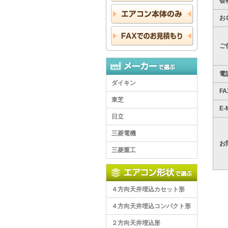
会
お
ご
電
ダイキン
F
東芝
E-M
日立
三菱電機
お
三菱重工
４方向天井埋込カセット形
４方向天井埋込コンパクト形
２方向天井埋込形