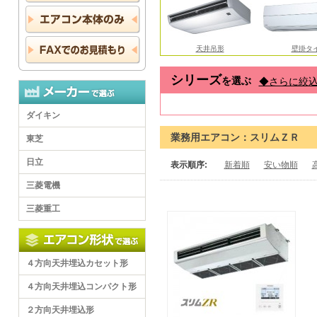
天井吊形
壁掛タ
シリーズ
を選ぶ
◆さらに絞
ダイキン
業務用エアコン：
スリムＺＲ
東芝
日立
表示順序:
新着順
安い物順
三菱電機
三菱重工
４方向天井埋込カセット形
４方向天井埋込コンパクト形
２方向天井埋込形