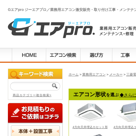
Gエアpro ジーエアプロ／業務用エアコン激安販売・取り付け工事・メンテナ
ホーム
>
業務用エアコン
>
メーカー
>
三菱
エアコン形状
を選ぶ
◆さら
商品カテゴリー複合検索>
4方向天井埋込カセット形
4方向天井埋込