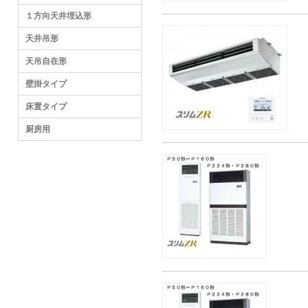
１方向天井埋込形
天井吊形
天吊自在形
壁掛タイプ
床置タイプ
厨房用