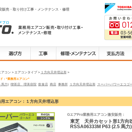
激安販売・取り付け工事・メンテナンス・修理
アコン > エアコンタイプ >
１方向天井埋込形
>
ド："業務用エアコン"
.5 馬力)
喫茶店、理美容院
飲食店
商店
事務所
１方向天井埋込形
スーパーパワーエコゴ
務用エアコン：１方向天井埋込形
GエアPro業務用エアコン激安販売：
東芝 天井カセット形1方
RSSA06333M P63 (2.5 馬力)