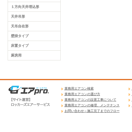
１方向天井埋込形
天井吊形
天吊自在形
壁掛タイプ
床置タイプ
厨房用
業務用エアコン検索
業務用エアコンの選び方
業務用エアコンの設置工事について
業務用エアコンの修理、メンテナンス
お問い合わせ～施工完了までのフロー