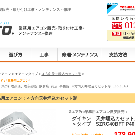
激安販売・取り付け工事・メンテナンス・修理
アコン > エアコンタイプ >
４方向天井埋込カセット形
>
ド："業務用エアコン"
.5 馬力)
喫茶店、理美容院
飲食店
商店
事務所
４方向天井埋込カセット形
Eco ZEAS
務用エアコン：４方向天井埋込カセット形
GエアPro業務用エアコン激安販売：
ダイキン 天井埋込カセット形
＞タイプ SZRC40BFT P40 (
178,9