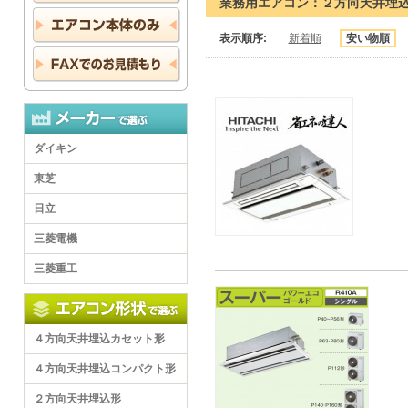
業務用エアコン：
２方向天井埋
表示順序:
新着順
安い物順
ダイキン
東芝
日立
三菱電機
三菱重工
４方向天井埋込カセット形
４方向天井埋込コンパクト形
２方向天井埋込形